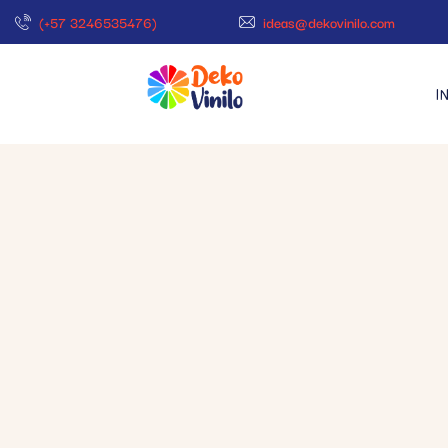
(+57 3246535476)
ideas@dekovinilo.com
I