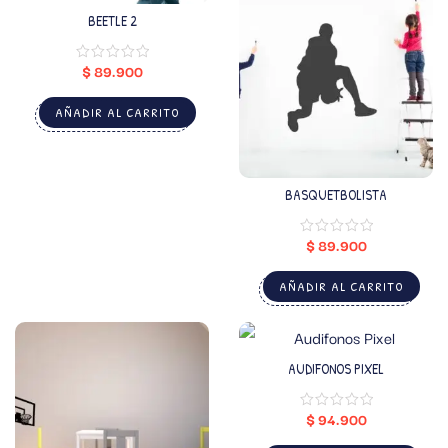
BEETLE 2
$
89.900
AÑADIR AL CARRITO
BASQUETBOLISTA
$
89.900
AÑADIR AL CARRITO
AUDIFONOS PIXEL
$
94.900