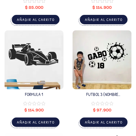
$
85.000
$
114.900
AÑADIR AL CARRITO
AÑADIR AL CARRITO
FORMULA 1
FUTBOL 3 (NOMBRE
PERSONALIZADO)
$
114.900
$
97.900
AÑADIR AL CARRITO
AÑADIR AL CARRITO