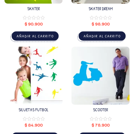
SKATER
SKATER DREAM
$
90.900
$
98.900
AÑADIR AL CARRITO
AÑADIR AL CARRITO
SILUETAS FUTBOL
SCOOTER
$
84.900
$
78.900