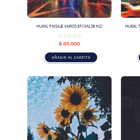
MURAL PAISAJE VARIOS 89 (VALOR M2)
MURAL T
$
85.000
AÑADIR AL CARRITO