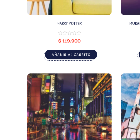
HARRY POTTER
MURAL
$
119.900
AÑADIR AL CARRITO