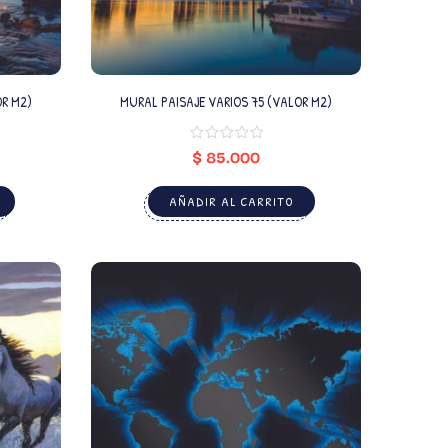
OR M2)
MURAL PAISAJE VARIOS 75 (VALOR M2)
$
85.000
AÑADIR AL CARRITO