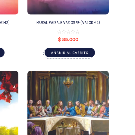
OR M2)
MURAL PAISAJE VARIOS 97 (VALOR M2)
$
85.000
AÑADIR AL CARRITO