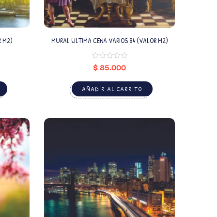
R M2)
MURAL ULTIMA CENA VARIOS 84 (VALOR M2)
$
85.000
AÑADIR AL CARRITO