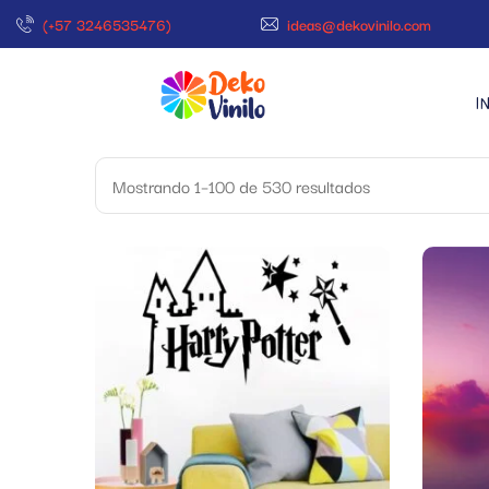
(+57 3246535476)
ideas@dekovinilo.com
I
Mostrando 1–100 de 530 resultados