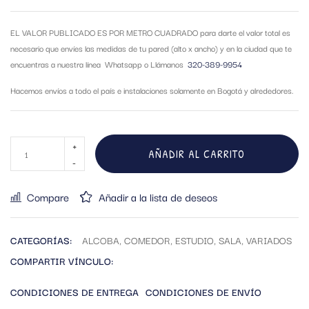
EL VALOR PUBLICADO ES POR METRO CUADRADO para darte el valor total es
necesario que envíes las medidas de tu pared (alto x ancho) y en la ciudad que te
encuentras a nuestra línea Whatsapp o Llámanos
320-389-9954
Hacemos envíos a todo el país e instalaciones solamente en Bogotá y alrededores.
AÑADIR AL CARRITO
Compare
Añadir a la lista de deseos
CATEGORÍAS:
ALCOBA
,
COMEDOR
,
ESTUDIO
,
SALA
,
VARIADOS
COMPARTIR VÍNCULO:
CONDICIONES DE ENTREGA
CONDICIONES DE ENVÍO