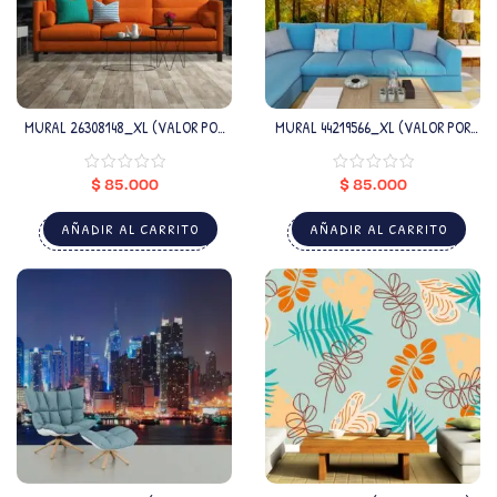
MURAL 26308148_XL (VALOR POR
MURAL 44219566_XL (VALOR POR
M2)
M2)
$
85.000
$
85.000
AÑADIR AL CARRITO
AÑADIR AL CARRITO