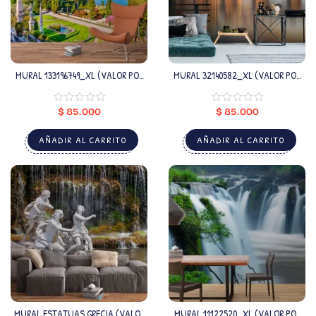
MURAL 133196749_XL (VALOR POR
MURAL 32140582_XL (VALOR POR
M2)
M2)
$
85.000
$
85.000
AÑADIR AL CARRITO
AÑADIR AL CARRITO
MURAL ESTATUAS GRECIA (VALOR
MURAL 11122520_XL (VALOR POR