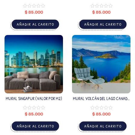
NEGRO (VALOR POR M2)
VIOLETAS (VALOR POR M2)
$
85.000
$
85.000
AÑADIR AL CARRITO
AÑADIR AL CARRITO
MURAL SINGAPUR (VALOR POR M2)
MURAL VOLCÁN DEL LAGO CANADÁ
(VALOR POR M2)
$
85.000
$
85.000
AÑADIR AL CARRITO
AÑADIR AL CARRITO