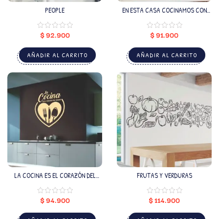
PEOPLE
EN ESTA CASA COCINAMOS CON
AMOR 3
$
92.900
$
91.900
AÑADIR AL CARRITO
AÑADIR AL CARRITO
LA COCINA ES EL CORAZÓN DEL
FRUTAS Y VERDURAS
HOGAR
$
94.900
$
114.900