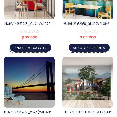
MURAL 10453265_XL-2 (VALOR POR
MURAL 39452058_XL-2 (VALOR POR
M2)
M2)
$
85.000
$
85.000
AÑADIR AL CARRITO
AÑADIR AL CARRITO
MURAL 86513292_XL-2 (VALOR POR
MURAL PUEBLITO PAISA (VALOR
M2)
POR M2)