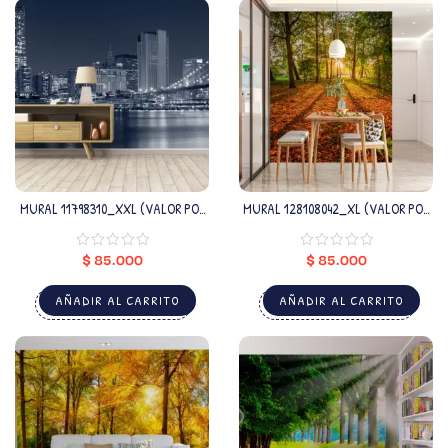
MURAL 11798310_XXL (VALOR POR
MURAL 128108042_XL (VALOR POR
M2)
M2)
$
85.000
$
85.000
AÑADIR AL CARRITO
AÑADIR AL CARRITO