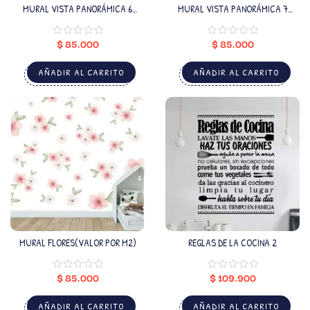
MURAL VISTA PANORÁMICA 6
MURAL VISTA PANORÁMICA 7
(VALOR POR M2)
(VALOR POR M2)
$
85.000
$
85.000
AÑADIR AL CARRITO
AÑADIR AL CARRITO
MURAL FLORES(VALOR POR M2)
REGLAS DE LA COCINA 2
$
85.000
$
109.900
AÑADIR AL CARRITO
AÑADIR AL CARRITO