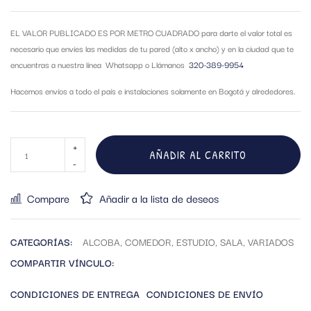
EL VALOR PUBLICADO ES POR METRO CUADRADO para darte el valor total es
necesario que envíes las medidas de tu pared (alto x ancho) y en la ciudad que te
encuentras a nuestra línea Whatsapp o Llámanos
320-389-9954
Hacemos envíos a todo el país e instalaciones solamente en Bogotá y alrededores.
AÑADIR AL CARRITO
Compare
Añadir a la lista de deseos
CATEGORÍAS:
ALCOBA
,
COMEDOR
,
ESTUDIO
,
SALA
,
VARIADOS
COMPARTIR VÍNCULO:
CONDICIONES DE ENTREGA
CONDICIONES DE ENVÍO