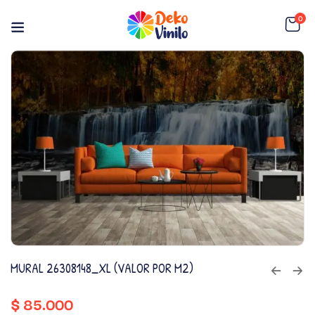
0
MURAL 26308148_XL (VALOR POR M2)
$
85.000