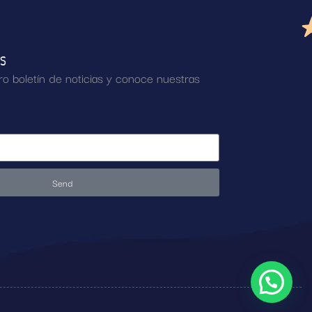
AS
ro boletín de noticias y conoce nuestras
Send
.