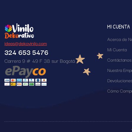
MI CUENTA
Acerca de N
ideas@dekovinilo.com
Mi Cuenta
324 653 5476
Contáctanos
Carrera 9 # 49 F 38 sur Bogotá
Nuestra Emp
Devolucione
Cómo Compr