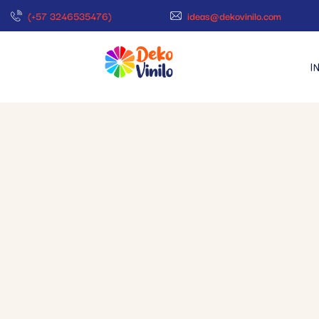
(+57 3246535476)
ideas@dekovinilo.com
I