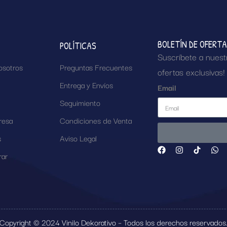
BOLETÍN DE OFERT
POLÍTICAS
Suscríbete a nuest
osotros
Preguntas Frecuentes
ofertas exclusivas!
Entrega y Envíos
Email
Seguimiento
resa
Condiciones de Venta
s
Aviso Legal
ar
Copyright © 2024 Vinilo Dekorativo – Todos los derechos reservados