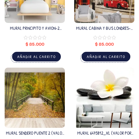
MURAL PRINCIPITO Y AVION-2
MURAL CABINA Y BUS LONDRES-2
(VALOR POR M2)
(VALOR POR M2)
$
85.000
$
85.000
AÑADIR AL CARRITO
AÑADIR AL CARRITO
MURAL SENDERO PUENTE 2 (VALOR
MURAL 6475812_XL (VALOR POR
POR M2)
M2)