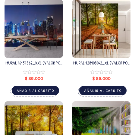
MURAL 16157862_XXL (VALOR POR
MURAL 128108042_XL (VALOR POR
M2)
M2)
$
85.000
$
85.000
AÑADIR AL CARRITO
AÑADIR AL CARRITO