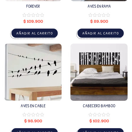
FOREVER
AVES EN RAMA
$
109.900
$
89.900
AÑADIR AL CARRITO
AÑADIR AL CARRITO
AVES EN CABLE
CABECERO BAMBOO
$
98.900
$
102.900