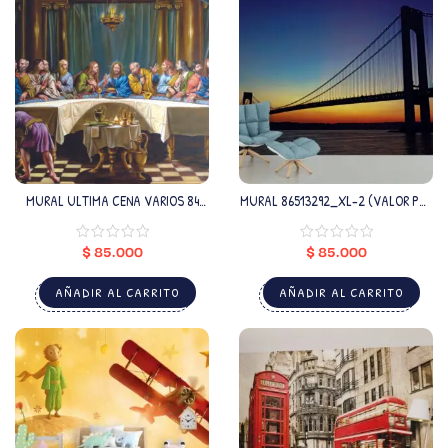
MURAL ULTIMA CENA VARIOS 84
MURAL 86513292_XL-2 (VALOR POR
(VALOR M2)
M2)
$
85.000
$
85.000
AÑADIR AL CARRITO
AÑADIR AL CARRITO