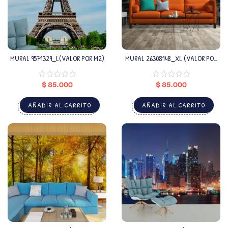
MURAL 9571329_L(VALOR POR M2)
MURAL 26308148_XL (VALOR POR
M2)
$
85.000
$
85.000
AÑADIR AL CARRITO
AÑADIR AL CARRITO