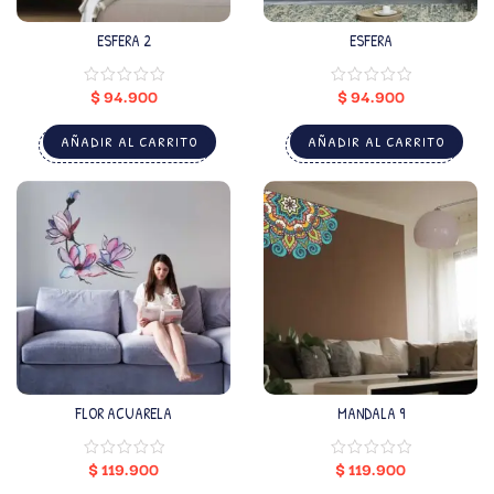
ESFERA 2
ESFERA
$
94.900
$
94.900
AÑADIR AL CARRITO
AÑADIR AL CARRITO
FLOR ACUARELA
MANDALA 9
$
119.900
$
119.900