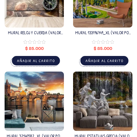
MURAL RELOJ Y CUERDA (VALOR
MURAL 133196749_XL (VALOR POR
POR M2)
M2)
$
85.000
$
85.000
AÑADIR AL CARRITO
AÑADIR AL CARRITO
MURAL 32140582_XL (VALOR POR
MURAL ESTATUAS GRECIA (VALOR