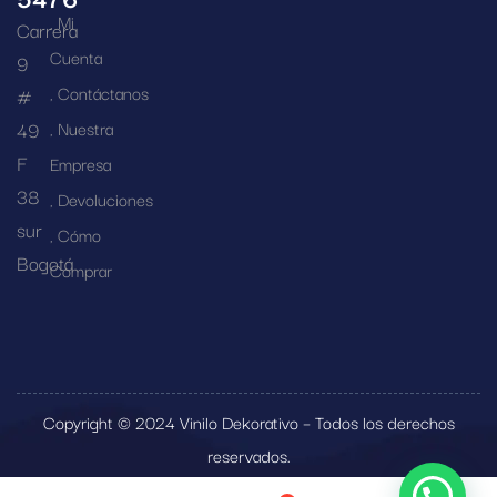
Mi
Carrera
Cuenta
9
Contáctanos
#
49
Nuestra
F
Empresa
38
Devoluciones
sur
Cómo
Bogotá
Comprar
Copyright © 2024 Vinilo Dekorativo – Todos los derechos
reservados.