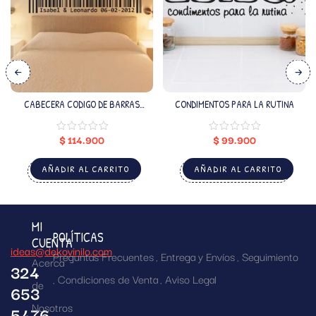
CABECERA CODIGO DE BARRAS
CONDIMENTOS PARA LA RUTINA
(NOMBRES Y FECHA PERSONALIZADO)
$
114.900
$
99.900
AÑADIR AL CARRITO
AÑADIR AL CARRITO
MI
POLÍTICAS
CUENTA
ideas@dekovinilo.com
Preguntas Frecuentes
Entrega y Envíos
Seguimiento
Acerca
324
Condiciones de Venta
Aviso Legal
de
653
Nosotros
5476