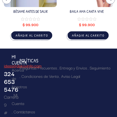
BÉSAME ANTES DE SALIR
BAILA AMA CANTA VIVE
$
99.900
$
99.900
AÑADIR AL CARRITO
AÑADIR AL CARRITO
MI
POLÍTICAS
CUENTA
ideas@dekovinilo.com
Preguntas Frecuentes
Entrega y Envíos
Seguimiento
Acerca
324
Condiciones de Venta
Aviso Legal
de
653
Nosotros
5476
Mi
Carrera
Cuenta
9
Contáctanos
#