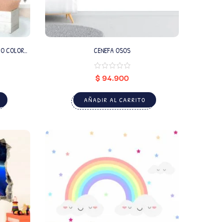
IO COLOR
CENEFA OSOS
ADO)
$
94.900
AÑADIR AL CARRITO