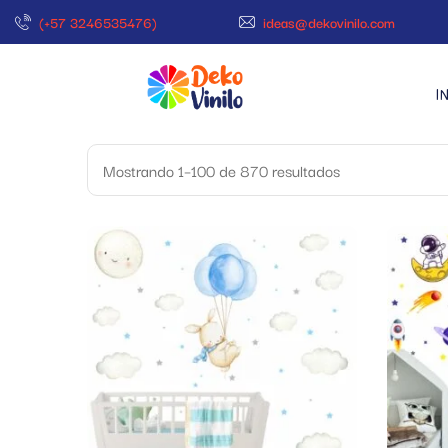
(+57 3246535476)
ideas@dekovinilo.com
I
Mostrando 1–100 de 870 resultados