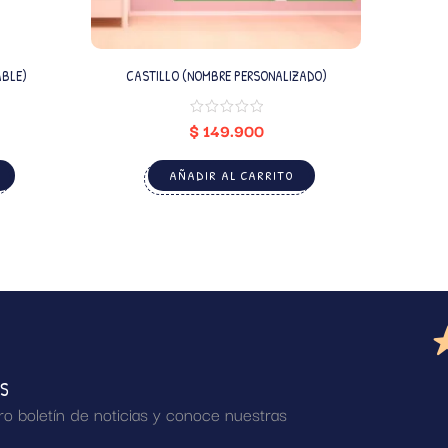
ABLE)
CASTILLO (NOMBRE PERSONALIZADO)
$
149.900
AÑADIR AL CARRITO
AS
ro boletín de noticias y conoce nuestras