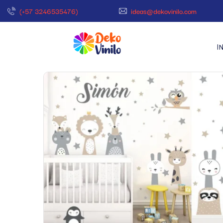
(+57 3246535476)
ideas@dekovinilo.com
I