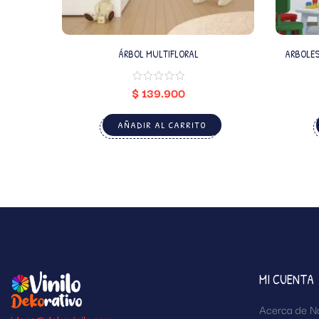
ÁRBOL MULTIFLORAL
$
139.900
AÑADIR AL CARRITO
MI CUENTA
Acerca de N