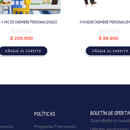
ARBOLES Y MICOS (NOMBRE PERSONALIZADO)
AVIADOR (NOMBRE PERSONALIZ
$
259.900
$
99.900
AÑADIR AL CARRITO
AÑADIR AL CARRITO
BOLETÍN DE OFERT
POLÍTICAS
Suscríbete a nuest
osotros
Preguntas Frecuentes
ofertas exclusivas!