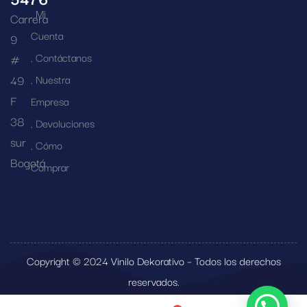
Mi
Carrera
Cuenta
9
Contáctanos
#
49
Nuestra
F
Empresa
38
Devoluciones
sur
Cómo
Bogotá
Comprar
Copyright © 2024 Vinilo Dekorativo – Todos los derechos
reservados.