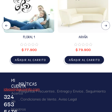
FLORAL 1
ARAÑA
$
77.900
$
79.900
AÑADIR AL CARRITO
AÑADIR AL CARRITO
MI
POLÍTICAS
CUENTA
ideas@dekovinilo.com
Preguntas Frecuentes
Entrega y Envíos
Seguimiento
Acerca
324
Condiciones de Venta
Aviso Legal
de
653
Nosotros
5476