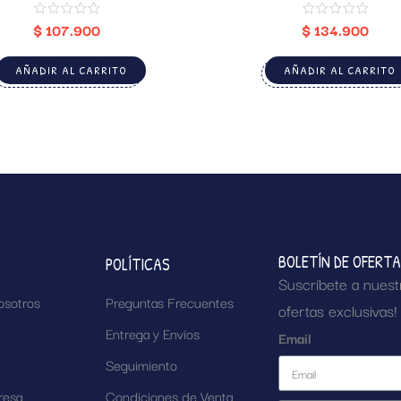
$
107.900
$
134.900
AÑADIR AL CARRITO
AÑADIR AL CARRITO
BOLETÍN DE OFERT
POLÍTICAS
Suscríbete a nuest
osotros
Preguntas Frecuentes
ofertas exclusivas!
Entrega y Envíos
Email
Seguimiento
resa
Condiciones de Venta