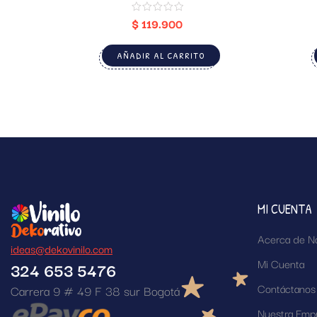
$
119.900
AÑADIR AL CARRITO
MI CUENTA
Acerca de N
ideas@dekovinilo.com
Mi Cuenta
324 653 5476
Contáctanos
Carrera 9 # 49 F 38 sur Bogotá
Nuestra Emp