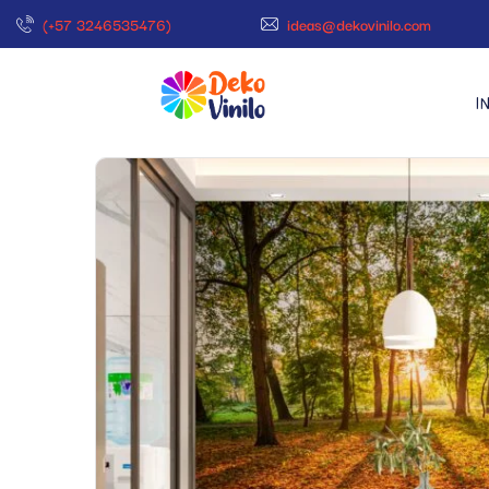
(+57 3246535476)
ideas@dekovinilo.com
I