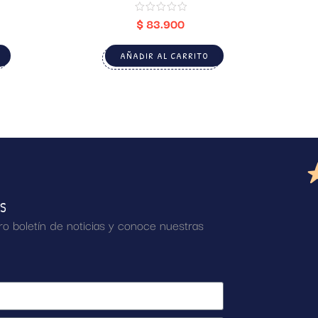
$
83.900
AÑADIR AL CARRITO
AS
ro boletín de noticias y conoce nuestras