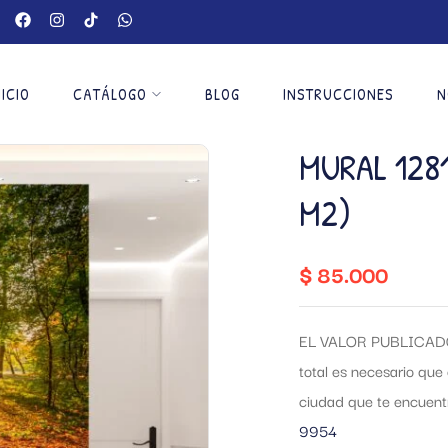
NICIO
CATÁLOGO
BLOG
INSTRUCCIONES
N
MURAL 128
M2)
$
85.000
EL VALOR PUBLICADO
total es necesario que 
ciudad que te encuen
9954