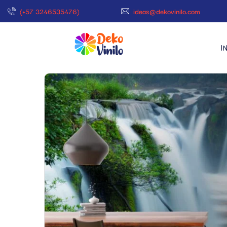
(+57 3246535476)
ideas@dekovinilo.com
I