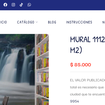
NICIO
CATÁLOGO
BLOG
INSTRUCCIONES
N
MURAL 111
M2)
$
85.000
EL VALOR PUBLICADO
total es necesario que 
ciudad que te encuen
9954