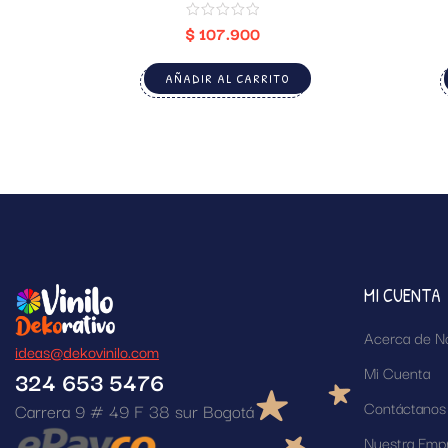
$
107.900
AÑADIR AL CARRITO
MI CUENTA
Acerca de N
ideas@dekovinilo.com
Mi Cuenta
324 653 5476
Contáctanos
Carrera 9 # 49 F 38 sur Bogotá
Nuestra Emp