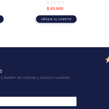
$
83.900
AÑADIR AL CARRITO
AS
ro boletín de noticias y conoce nuestras