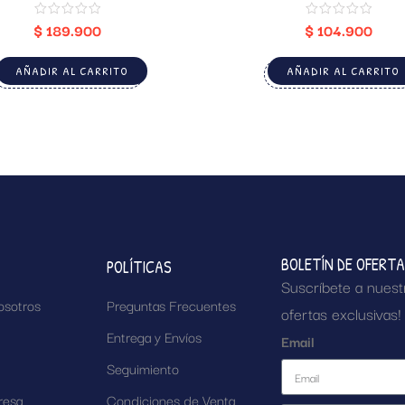
$
189.900
$
104.900
AÑADIR AL CARRITO
AÑADIR AL CARRITO
BOLETÍN DE OFERT
POLÍTICAS
Suscríbete a nuest
osotros
Preguntas Frecuentes
ofertas exclusivas!
Entrega y Envíos
Email
Seguimiento
resa
Condiciones de Venta