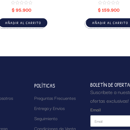
$
95.900
$
159.900
AÑADIR AL CARRITO
AÑADIR AL CARRITO
BOLETÍN DE OFERT
POLÍTICAS
Suscríbete a nuest
osotros
Preguntas Frecuentes
ofertas exclusivas!
Entrega y Envíos
Email
Seguimiento
resa
Condiciones de Venta