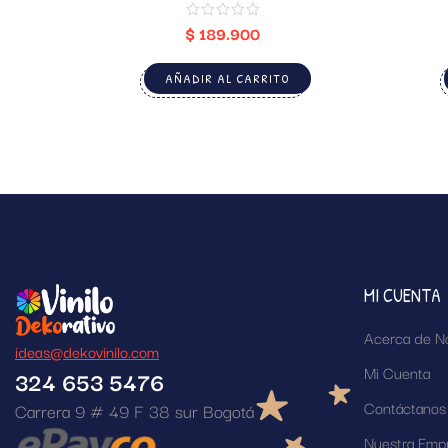
$
189.900
AÑADIR AL CARRITO
MI CUENTA
Acerca de N
ideas@dekovinilo.com
Mi Cuenta
324 653 5476
Contáctanos
Carrera 9 # 49 F 38 sur Bogotá
Nuestra Emp