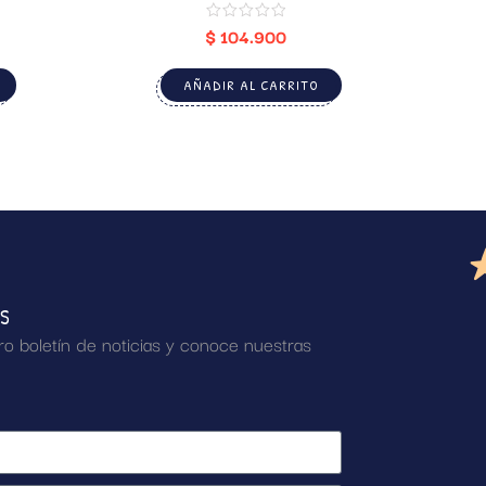
$
104.900
AÑADIR AL CARRITO
AS
ro boletín de noticias y conoce nuestras