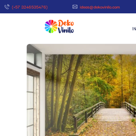
(+57 3246535476)
ideas@dekovinilo.com
I