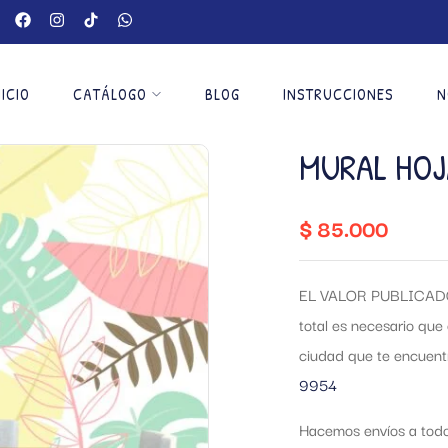
NICIO
CATÁLOGO
BLOG
INSTRUCCIONES
N
MURAL HOJ
$
85.000
EL VALOR PUBLICADO
total es necesario que 
ciudad que te encuen
9954
Hacemos envíos a todo 