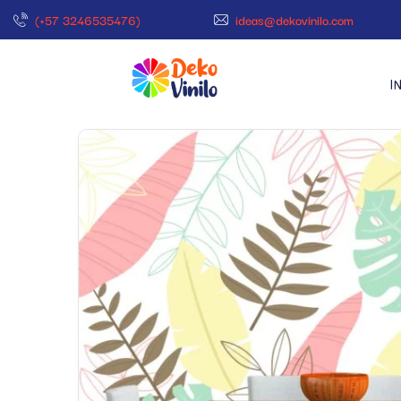
(+57 3246535476)
ideas@dekovinilo.com
I