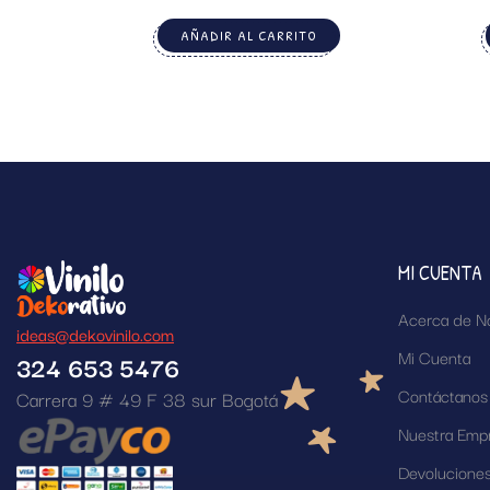
AÑADIR AL CARRITO
MI CUENTA
Acerca de N
ideas@dekovinilo.com
Mi Cuenta
324 653 5476
Contáctanos
Carrera 9 # 49 F 38 sur Bogotá
Nuestra Emp
Devolucione