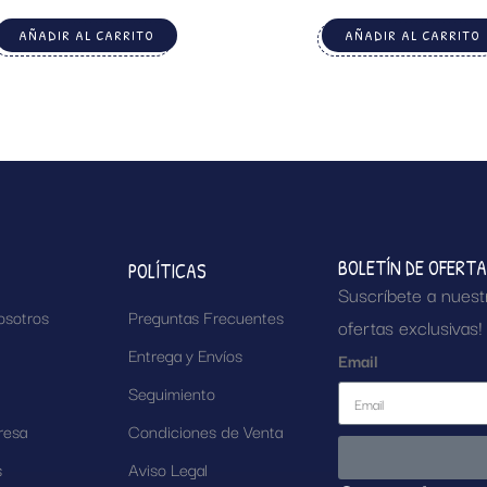
AÑADIR AL CARRITO
AÑADIR AL CARRITO
BOLETÍN DE OFERT
POLÍTICAS
Suscríbete a nuest
osotros
Preguntas Frecuentes
ofertas exclusivas!
Entrega y Envíos
Email
Seguimiento
resa
Condiciones de Venta
s
Aviso Legal