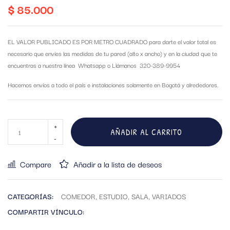
$
85.000
EL VALOR PUBLICADO ES POR METRO CUADRADO para darte el valor total es
necesario que envíes las medidas de tu pared (alto x ancho) y en la ciudad que te
encuentras a nuestra línea Whatsapp o Llámanos 320-389-9954
Hacemos envíos a todo el país e instalaciones solamente en Bogotá y alrededores.
AÑADIR AL CARRITO
Compare
Añadir a la lista de deseos
CATEGORÍAS:
COMEDOR
,
ESTUDIO
,
SALA
,
VARIADOS
COMPARTIR VÍNCULO: