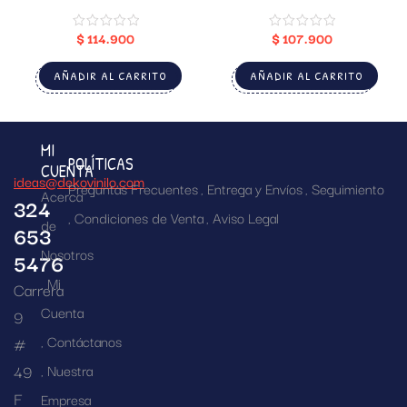
$
114.900
$
107.900
AÑADIR AL CARRITO
AÑADIR AL CARRITO
MI
POLÍTICAS
CUENTA
ideas@dekovinilo.com
Preguntas Frecuentes
Entrega y Envíos
Seguimiento
Acerca
324
Condiciones de Venta
Aviso Legal
de
653
Nosotros
5476
Mi
Carrera
Cuenta
9
Contáctanos
#
49
Nuestra
F
Empresa