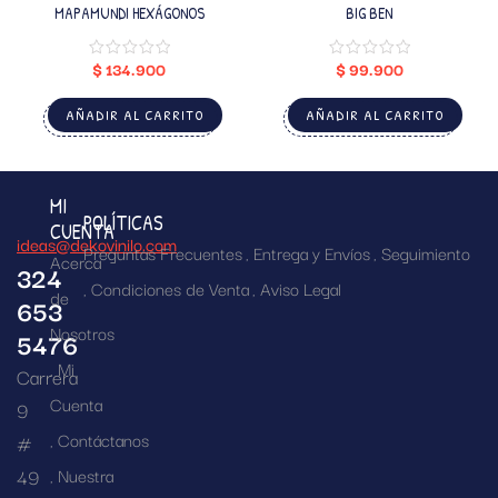
MAPAMUNDI HEXÁGONOS
BIG BEN
$
134.900
$
99.900
AÑADIR AL CARRITO
AÑADIR AL CARRITO
MI
POLÍTICAS
CUENTA
ideas@dekovinilo.com
Preguntas Frecuentes
Entrega y Envíos
Seguimiento
Acerca
324
Condiciones de Venta
Aviso Legal
de
653
Nosotros
5476
Mi
Carrera
Cuenta
9
Contáctanos
#
49
Nuestra