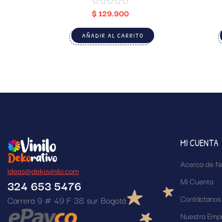
$
129.900
AÑADIR AL CARRITO
MI CUENTA
Acerca de N
ideas@dekovinilo.com
Mi Cuenta
324 653 5476
Contáctanos
Carrera 9 # 49 F 38 sur Bogotá
Nuestra Emp