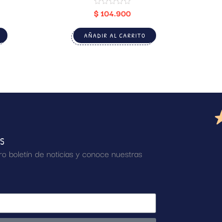
$
104.900
AÑADIR AL CARRITO
AS
ro boletín de noticias y conoce nuestras