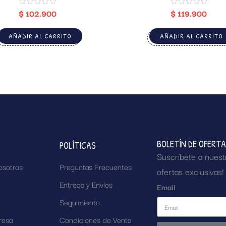
$
102.900
$
119.900
AÑADIR AL CARRITO
AÑADIR AL CARRITO
BOLETÍN DE OFERT
POLÍTICAS
Suscríbete a nuest
osotros
Preguntas Frecuentes
ofertas exclusivas!
Entrega y Envíos
Email
Seguimiento
resa
Condiciones de Venta