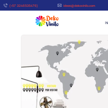
(+57 3246535476)
ideas@dekovinilo.com
I