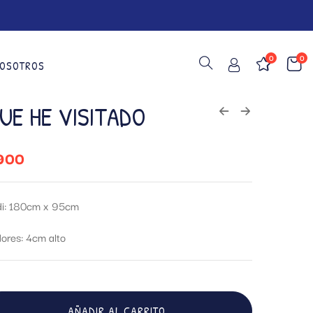
0
0
OSOTROS
UE HE VISITADO
900
i: 180cm x 95cm
ores: 4cm alto
AÑADIR AL CARRITO