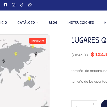
NICIO
CATÁLOGO
BLOG
INSTRUCCIONES
N
LUGARES Q
EN VENTA!
$
124.
$
154.900
tamaño de mapamund
tamaño de los apuntad