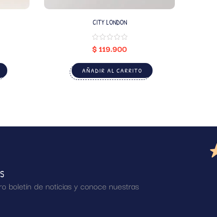
CITY LONDON
$
119.900
AÑADIR AL CARRITO
AS
ro boletín de noticias y conoce nuestras