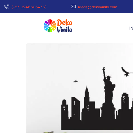
(+57 3246535476)
ideas@dekovinilo.com
I