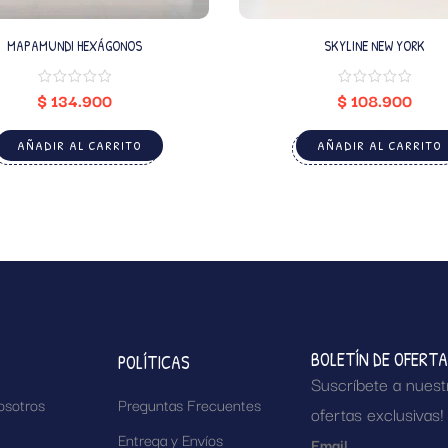
MAPAMUNDI HEXÁGONOS
SKYLINE NEW YORK
$
134.900
$
108.900
AÑADIR AL CARRITO
AÑADIR AL CARRITO
BOLETÍN DE OFERT
POLÍTICAS
Suscríbete a nuest
osotros
Preguntas Frecuentes
ofertas exclusivas!
Entrega y Envíos
Email