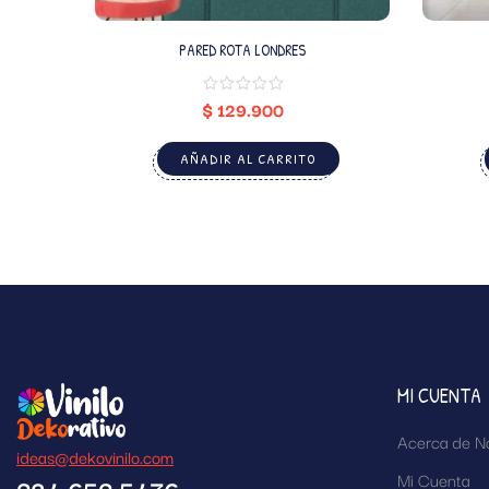
PARED ROTA LONDRES
$
129.900
AÑADIR AL CARRITO
MI CUENTA
Acerca de N
ideas@dekovinilo.com
Mi Cuenta