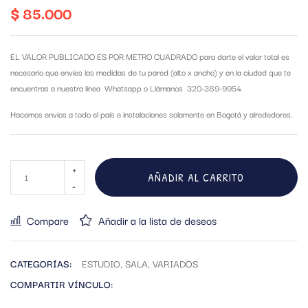
$
85.000
EL VALOR PUBLICADO ES POR METRO CUADRADO para darte el valor total es
necesario que envíes las medidas de tu pared (alto x ancho) y en la ciudad que te
encuentras a nuestra línea Whatsapp o Llámanos 320-389-9954
Hacemos envíos a todo el país e instalaciones solamente en Bogotá y alrededores.
AÑADIR AL CARRITO
Compare
Añadir a la lista de deseos
CATEGORÍAS:
ESTUDIO
,
SALA
,
VARIADOS
COMPARTIR VÍNCULO: