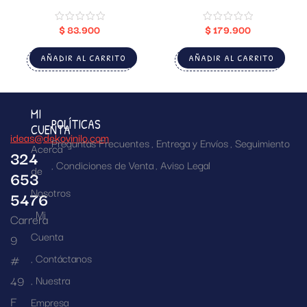
$
83.900
$
179.900
AÑADIR AL CARRITO
AÑADIR AL CARRITO
MI
POLÍTICAS
CUENTA
ideas@dekovinilo.com
Preguntas Frecuentes
Entrega y Envíos
Seguimiento
Acerca
324
Condiciones de Venta
Aviso Legal
de
653
Nosotros
5476
Mi
Carrera
Cuenta
9
Contáctanos
#
49
Nuestra
F
Empresa