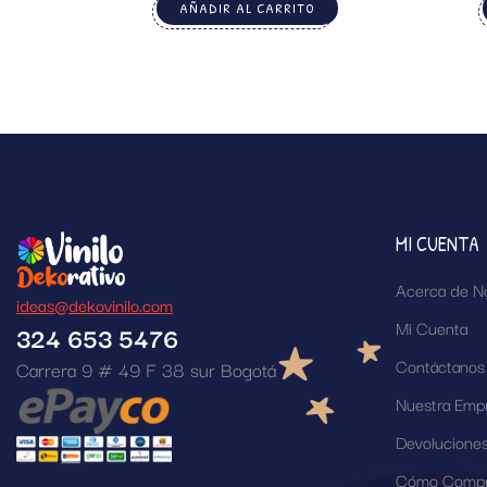
AÑADIR AL CARRITO
MI CUENTA
Acerca de N
ideas@dekovinilo.com
Mi Cuenta
324 653 5476
Contáctanos
Carrera 9 # 49 F 38 sur Bogotá
Nuestra Emp
Devolucione
Cómo Compr