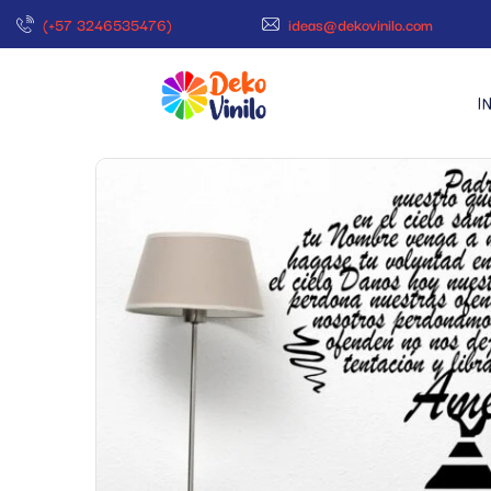
(+57 3246535476)
ideas@dekovinilo.com
I