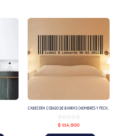
CABECERA CODIGO DE BARRAS (NOMBRES Y FECHA
ATRAP
PERSONALIZADO)
$
114.900