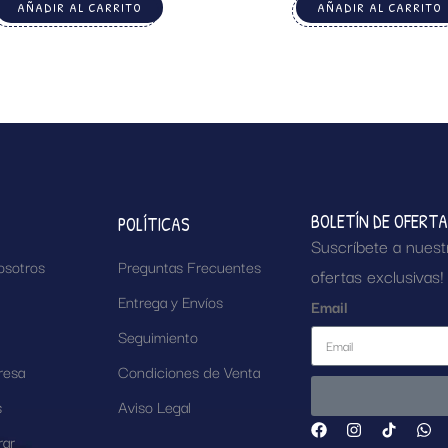
AÑADIR AL CARRITO
AÑADIR AL CARRITO
BOLETÍN DE OFERT
POLÍTICAS
Suscríbete a nuest
osotros
Preguntas Frecuentes
ofertas exclusivas!
Entrega y Envíos
Email
Seguimiento
resa
Condiciones de Venta
s
Aviso Legal
ar