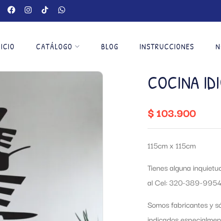
NICIO
CATÁLOGO
BLOG
INSTRUCCIONES
N
COCINA ID
$
103.900
115cm x 115cm
Tienes alguna inquiet
al Cel: 320-389-9954
Somos fabricantes y só
indicados especialmen