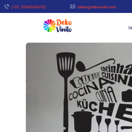
(+57 3246535476)
ideas@dekovinilo.com
I