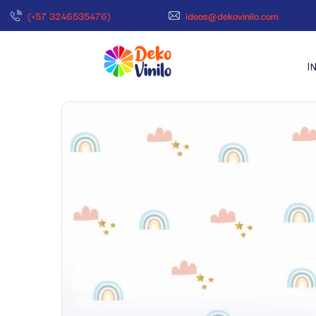
(+57 3246535476)
ideas@dekovinilo.com
I