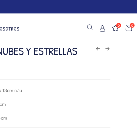
0
0
OSOTROS
NUBES Y ESTRELLAS
 x 13cm c7u
0cm
 4cm