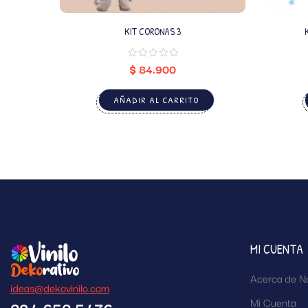
KIT CORONAS 3
$
84.900
AÑADIR AL CARRITO
MI CUENTA
Acerca de N
ideas@dekovinilo.com
Mi Cuenta