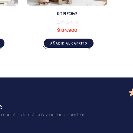
KIT FLECHAS
$
84.900
AÑADIR AL CARRITO
AS
ro boletín de noticias y conoce nuestras