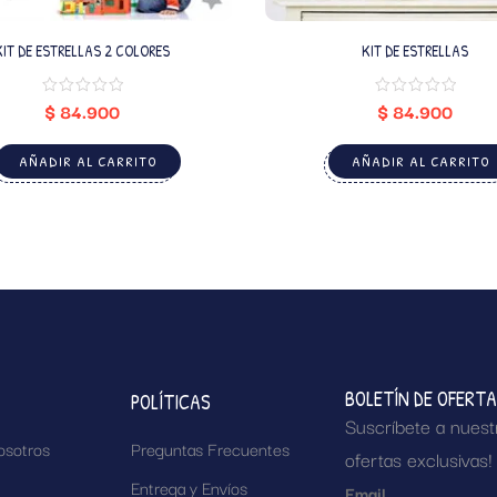
KIT DE ESTRELLAS 2 COLORES
KIT DE ESTRELLAS
$
84.900
$
84.900
AÑADIR AL CARRITO
AÑADIR AL CARRITO
BOLETÍN DE OFERT
POLÍTICAS
Suscríbete a nuest
osotros
Preguntas Frecuentes
ofertas exclusivas!
Entrega y Envíos
Email