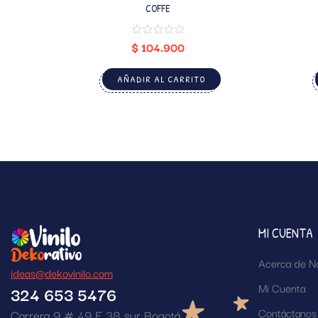
COFFE
$
104.900
AÑADIR AL CARRITO
MI CUENTA
Acerca de N
ideas@dekovinilo.com
Mi Cuenta
324 653 5476
Contáctanos
Carrera 9 # 49 F 38 sur Bogotá