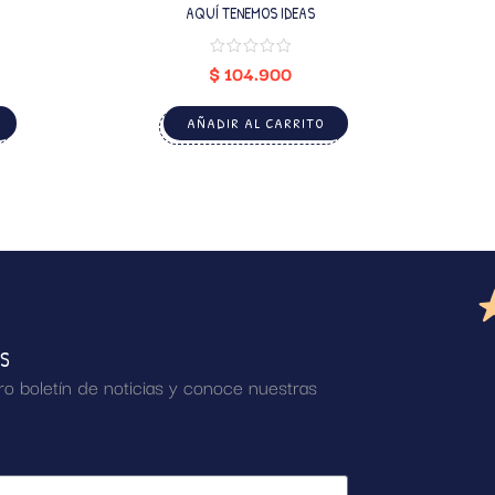
AQUÍ TENEMOS IDEAS
$
104.900
AÑADIR AL CARRITO
AS
ro boletín de noticias y conoce nuestras