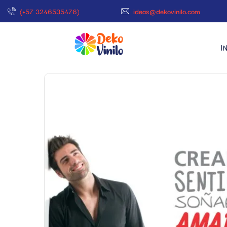
(+57 3246535476)
ideas@dekovinilo.com
I