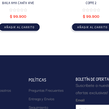
BAILA AMA CANTA VIVE
COFFE 2
$
99.900
$
99.900
AÑADIR AL CARRITO
AÑADIR AL CARRITO
BOLETÍN DE OFERT
POLÍTICAS
Suscríbete a nuest
osotros
Preguntas Frecuentes
ofertas exclusivas!
Entrega y Envíos
Email
Seguimiento