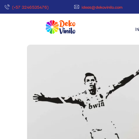
(+57 3246535476)
ideas@dekovinilo.com
I