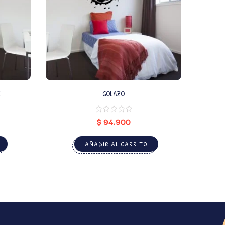
C
GOLAZO
$
94.900
AÑADIR AL CARRITO