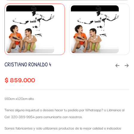
CRISTIANO RONALDO 4
$
859.000
160cm x120cm alto
Tienes alguna inquietud o deseas hacer tu pedido por Whatsapp?
o Llámanos al
Cel: 320-389-9954 para comunicarte con nosotros.
Somos fabricantes y sólo utilizamos productos de la mejor calidad e indicados