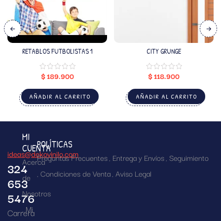
RETABLOS FUTBOLISTAS 1
CITY GRUNGE
$
189.900
$
118.900
AÑADIR AL CARRITO
AÑADIR AL CARRITO
MI
POLÍTICAS
CUENTA
ideas@dekovinilo.com
Preguntas Frecuentes
Entrega y Envíos
Seguimiento
Acerca
324
Condiciones de Venta
Aviso Legal
de
653
Nosotros
5476
Mi
Carrera