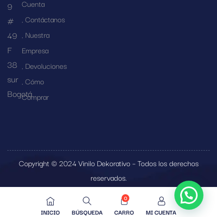
Cuenta
9
Contáctanos
#
49
Nuestra
F
Empresa
38
Devoluciones
sur
Cómo
Bogotá
Comprar
Copyright © 2024 Vinilo Dekorativo – Todos los derechos
reservados.
0
INICIO
BÚSQUEDA
CARRO
MI CUENTA