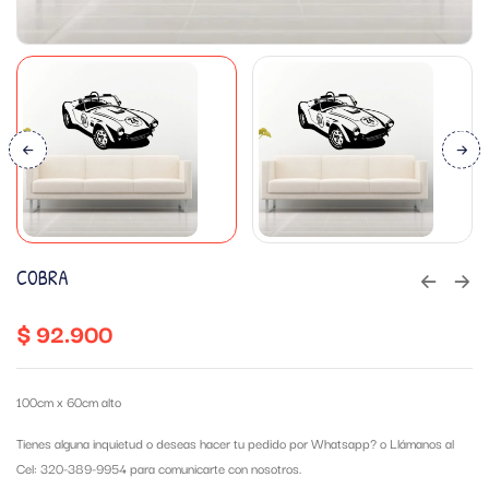
COBRA
$
92.900
100cm x 60cm alto
Tienes alguna inquietud o deseas hacer tu pedido por Whatsapp?
o Llámanos al
Cel: 320-389-9954 para comunicarte con nosotros.