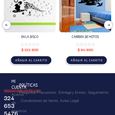
EN LA DISCO
CARRERA DE MOTOS
$
122.900
$
94.900
AÑADIR AL CARRITO
AÑADIR AL CARRITO
MI
POLÍTICAS
CUENTA
ideas@dekovinilo.com
Preguntas Frecuentes
Entrega y Envíos
Seguimiento
Acerca
324
Condiciones de Venta
Aviso Legal
de
653
Nosotros
5476