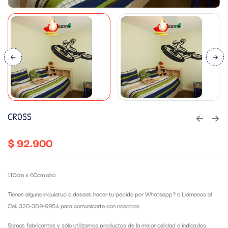
CROSS
$
92.900
110cm x 60cm alto
Tienes alguna inquietud o deseas hacer tu pedido por Whatsapp?
o Llámanos al
Cel: 320-389-9954 para comunicarte con nosotros.
Somos fabricantes y sólo utilizamos productos de la mejor calidad e indicados