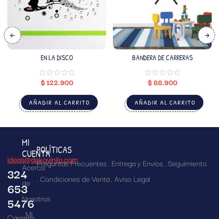
EN LA DISCO
BANDERA DE CARRERAS
$
122.900
$
88.900
AÑADIR AL CARRITO
AÑADIR AL CARRITO
MI
POLÍTICAS
CUENTA
ideas@dekovinilo.com
Preguntas Frecuentes
Entrega y Envíos
Seguimiento
Acerca
324
Condiciones de Venta
Aviso Legal
de
653
Nosotros
5476
Mi
Carrera