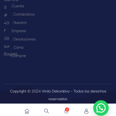
Cuenta
9
Contáctanos
#
49
Nuestra
F
Empresa
38
Devoluciones
sur
Cómo
Bogotá
Comprar
Copyright © 2024 Vinilo Dekorativo – Todos los derechos
reservados.
0