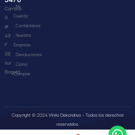
Mi
Carrera
Cuenta
9
Contáctanos
#
49
Nuestra
F
Empresa
38
Devoluciones
sur
Cómo
Bogotá
Comprar
Copyright © 2024 Vinilo Dekorativo – Todos los derechos
reservados.