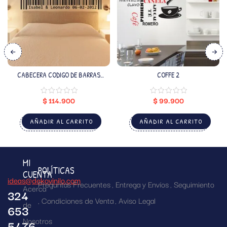
CABECERA CODIGO DE BARRAS
COFFE 2
(NOMBRES Y FECHA PERSONALIZADO)
$
114.900
$
99.900
AÑADIR AL CARRITO
AÑADIR AL CARRITO
MI
POLÍTICAS
CUENTA
ideas@dekovinilo.com
Preguntas Frecuentes
Entrega y Envíos
Seguimiento
Acerca
324
Condiciones de Venta
Aviso Legal
de
653
Nosotros
5476