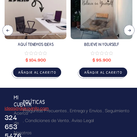
AQUÍ TENEMOS IDEAS
BELIEVE IN YOURSELF
$
104.900
$
95.900
AÑADIR AL CARRITO
AÑADIR AL CARRITO
MI
POLÍTICAS
CUENTA
ideas@dekovinilo.com
Preguntas Frecuentes
Entrega y Envíos
Seguimiento
Acerca
324
Condiciones de Venta
Aviso Legal
de
653
Nosotros
5476