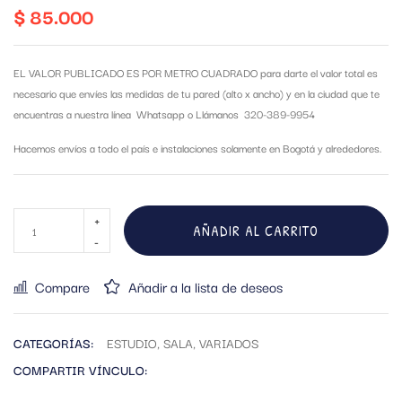
$
85.000
EL VALOR PUBLICADO ES POR METRO CUADRADO para darte el valor total es
necesario que envíes las medidas de tu pared (alto x ancho) y en la ciudad que te
encuentras a nuestra línea Whatsapp o Llámanos 320-389-9954
Hacemos envíos a todo el país e instalaciones solamente en Bogotá y alrededores.
AÑADIR AL CARRITO
Compare
Añadir a la lista de deseos
CATEGORÍAS:
ESTUDIO
,
SALA
,
VARIADOS
COMPARTIR VÍNCULO: