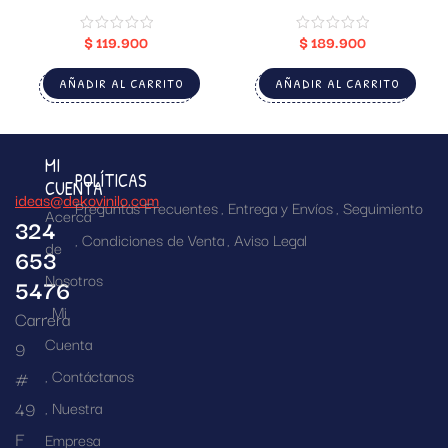
$
119.900
$
189.900
AÑADIR AL CARRITO
AÑADIR AL CARRITO
MI
POLÍTICAS
CUENTA
ideas@dekovinilo.com
Preguntas Frecuentes
Entrega y Envíos
Seguimiento
Acerca
324
Condiciones de Venta
Aviso Legal
de
653
Nosotros
5476
Mi
Carrera
Cuenta
9
Contáctanos
#
49
Nuestra
F
Empresa