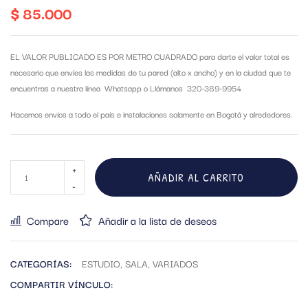
$
85.000
EL VALOR PUBLICADO ES POR METRO CUADRADO para darte el valor total es
necesario que envíes las medidas de tu pared (alto x ancho) y en la ciudad que te
encuentras a nuestra línea Whatsapp o Llámanos 320-389-9954
Hacemos envíos a todo el país e instalaciones solamente en Bogotá y alrededores.
AÑADIR AL CARRITO
Compare
Añadir a la lista de deseos
CATEGORÍAS:
ESTUDIO
,
SALA
,
VARIADOS
COMPARTIR VÍNCULO: