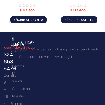
$
114.900
$
134.900
AÑADIR AL CARRITO
AÑADIR AL CARRITO
MI
POLÍTICAS
CUENTA
ideas@dekovinilo.com
Preguntas Frecuentes
Entrega y Envíos
Seguimiento
Acerca
324
Condiciones de Venta
Aviso Legal
de
653
Nosotros
5476
Mi
Carrera
Cuenta
9
Contáctanos
#
49
Nuestra
F
Empresa