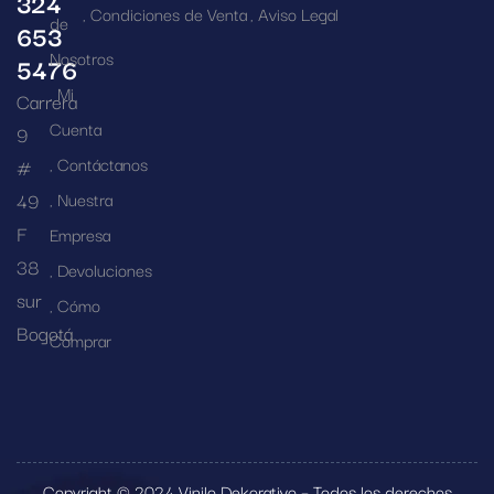
324
Condiciones de Venta
Aviso Legal
de
653
Nosotros
5476
Mi
Carrera
Cuenta
9
Contáctanos
#
49
Nuestra
F
Empresa
38
Devoluciones
sur
Cómo
Bogotá
Comprar
Copyright © 2024 Vinilo Dekorativo – Todos los derechos