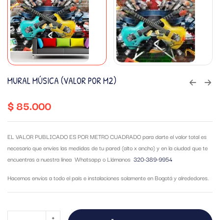
MURAL MÚSICA (VALOR POR M2)
$
85.000
EL VALOR PUBLICADO ES POR METRO CUADRADO para darte el valor total es
necesario que envíes las medidas de tu pared (alto x ancho) y en la ciudad que te
encuentras a nuestra línea Whatsapp o Llámanos
320-389-9954
Hacemos envíos a todo el país e instalaciones solamente en Bogotá y alrededores.