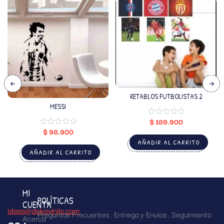
RETABLOS FUTBOLISTAS 2
MESSI
$
189.900
$
98.900
AÑADIR AL CARRITO
AÑADIR AL CARRITO
MI
POLÍTICAS
CUENTA
ideas@dekovinilo.com
Preguntas Frecuentes
Entrega y Envíos
Seguimiento
Acerca