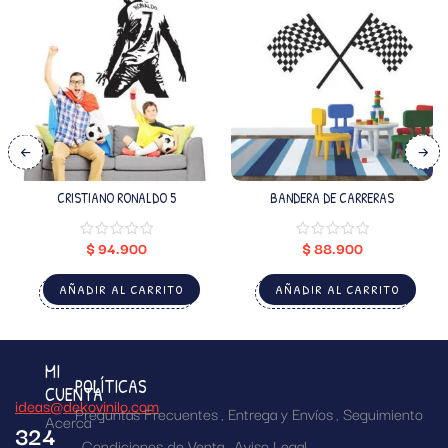
CRISTIANO RONALDO 5
BANDERA DE CARRERAS
$
94.900
$
88.900
AÑADIR AL CARRITO
AÑADIR AL CARRITO
MI
POLÍTICAS
CUENTA
ideas@dekovinilo.com
Preguntas Frecuentes
Entrega y Envíos
Seguimiento
Acerca
324
Condiciones de Venta
Aviso Legal