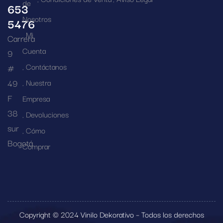
de
653
Nosotros
5476
Mi
Carrera
Cuenta
9
Contáctanos
#
49
Nuestra
F
Empresa
38
Devoluciones
sur
Cómo
Bogotá
Comprar
Copyright © 2024 Vinilo Dekorativo – Todos los derechos