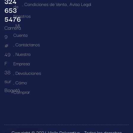
324
Condiciones de Venta
Aviso Legal
de
653
Nosotros
5476
Mi
Carrera
Cuenta
9
Contáctanos
#
49
Nuestra
F
Empresa
38
Devoluciones
sur
Cómo
Bogotá
Comprar
Copyright © 2024 Vinilo Dekorativo – Todos los derechos