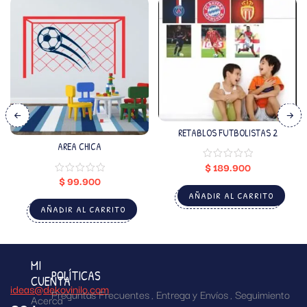
RETABLOS FUTBOLISTAS 2
AREA CHICA
$
189.900
$
99.900
AÑADIR AL CARRITO
AÑADIR AL CARRITO
MI
POLÍTICAS
CUENTA
ideas@dekovinilo.com
Preguntas Frecuentes
Entrega y Envíos
Seguimiento
Acerca