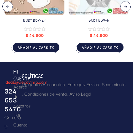
BODY BDV-27
BODY BDV-6
$
44.900
$
44.900
AÑADIR AL CARRITO
AÑADIR AL CARRITO
MI
POLÍTICAS
CUENTA
ideas@dekovinilo.com
Preguntas Frecuentes
Entrega y Envíos
Seguimiento
Acerca
324
Condiciones de Venta
Aviso Legal
de
653
Nosotros
5476
Mi
Carrera
Cuenta
9