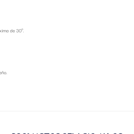
xima de 30º.
eño.