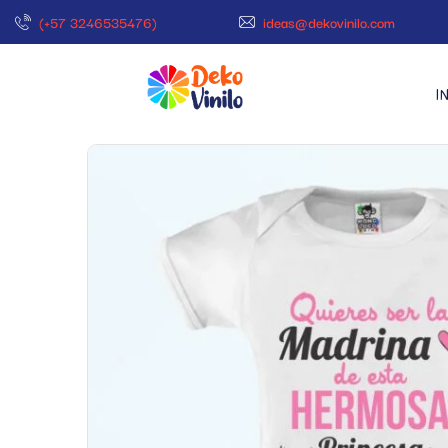
(+57 3246535476)
ideas@dekovinilo.com
I