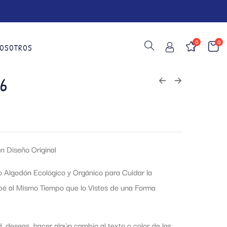
0
0
OSOTROS
6
n Diseño Original
o Algodón Ecológico y Orgánico para Cuidar la
ebé al Mismo Tiempo que lo Vistes de una Forma
d, deseas hacer algún cambio al texto o color de las