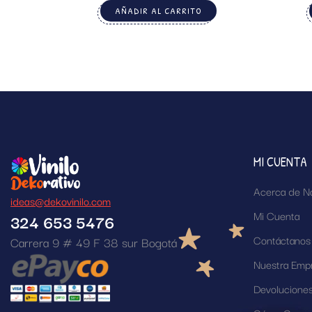
AÑADIR AL CARRITO
MI CUENTA
Acerca de N
ideas@dekovinilo.com
Mi Cuenta
324 653 5476
Contáctanos
Carrera 9 # 49 F 38 sur Bogotá
Nuestra Emp
Devolucione