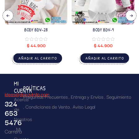
BODY BDV-28
BODY BDV-9
$
44.900
$
44.900
AÑADIR AL CARRITO
AÑADIR AL CARRITO
MI
POLÍTICAS
CUENTA
ideas@dekovinilo.com
Preguntas Frecuentes
Entrega y Envíos
Seguimiento
Acerca
324
Condiciones de Venta
Aviso Legal
de
653
Nosotros
5476
Mi
Carrera
Cuenta