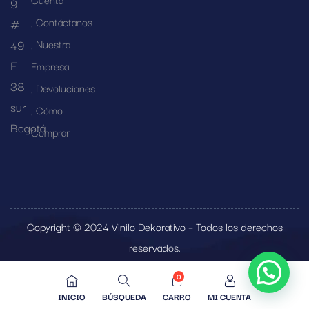
9
Contáctanos
#
49
Nuestra
F
Empresa
38
Devoluciones
sur
Cómo
Bogotá
Comprar
Copyright © 2024 Vinilo Dekorativo – Todos los derechos
reservados.
0
INICIO
BÚSQUEDA
CARRO
MI CUENTA