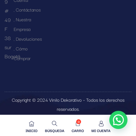
9
Contáctanos
#
49
Nuestra
F
Empresa
38
Devoluciones
sur
Cómo
Bogotá
Comprar
Copyright © 2024 Vinilo Dekorativo – Todos los derechos
reservados.
0
INICIO
BÚSQUEDA
CARRO
MI CUENTA