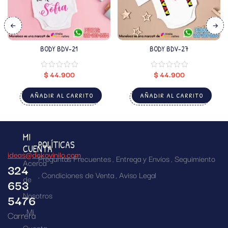
BODY BDV-21
BODY BDV-27
$
44.900
$
44.900
AÑADIR AL CARRITO
AÑADIR AL CARRITO
MI
POLÍTICAS
CUENTA
ideas@dekovinilo.com
Preguntas Frecuentes
Entrega y Envíos
Seguimiento
Acerca
324
Condiciones de Venta
Aviso Legal
de
653
Nosotros
5476
Mi
Carrera
Cuenta