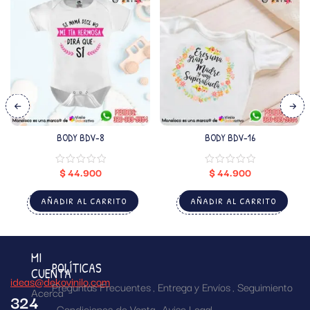
BODY BDV-8
BODY BDV-16
$
44.900
$
44.900
AÑADIR AL CARRITO
AÑADIR AL CARRITO
MI
POLÍTICAS
CUENTA
ideas@dekovinilo.com
Preguntas Frecuentes
Entrega y Envíos
Seguimiento
Acerca
324
Condiciones de Venta
Aviso Legal