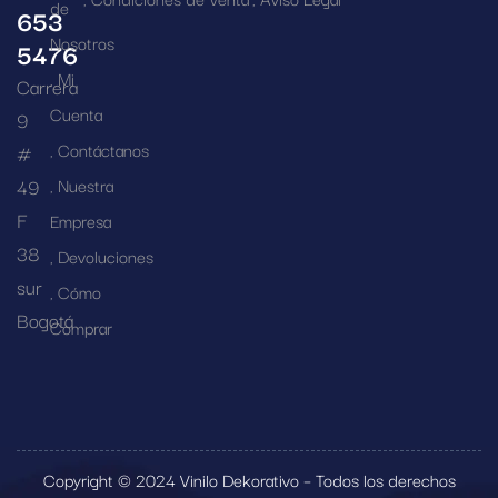
de
653
Nosotros
5476
Mi
Carrera
Cuenta
9
Contáctanos
#
49
Nuestra
F
Empresa
38
Devoluciones
sur
Cómo
Bogotá
Comprar
Copyright © 2024 Vinilo Dekorativo – Todos los derechos