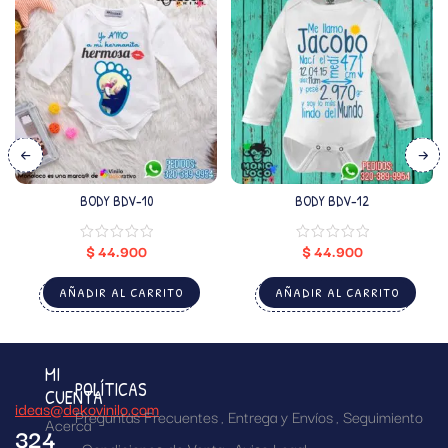
BODY BDV-10
BODY BDV-12
$
44.900
$
44.900
AÑADIR AL CARRITO
AÑADIR AL CARRITO
MI
POLÍTICAS
CUENTA
ideas@dekovinilo.com
Preguntas Frecuentes
Entrega y Envíos
Seguimiento
Acerca
324