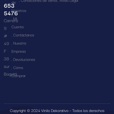
Condiciones de Venta
Aviso Legal
de
653
Nosotros
5476
Mi
Carrera
Cuenta
9
Contáctanos
#
49
Nuestra
F
Empresa
38
Devoluciones
sur
Cómo
Bogotá
Comprar
Copyright © 2024 Vinilo Dekorativo – Todos los derechos