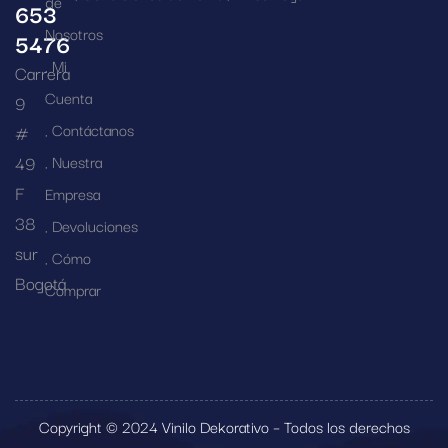
de
653
Nosotros
5476
Mi
Carrera
Cuenta
9
Contáctanos
#
49
Nuestra
F
Empresa
38
Devoluciones
sur
Cómo
Bogotá
Comprar
Copyright © 2024 Vinilo Dekorativo – Todos los derechos