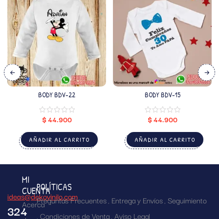
BODY BDV-22
BODY BDV-15
$
44.900
$
44.900
AÑADIR AL CARRITO
AÑADIR AL CARRITO
MI
POLÍTICAS
CUENTA
ideas@dekovinilo.com
Preguntas Frecuentes
Entrega y Envíos
Seguimiento
Acerca
324
Condiciones de Venta
Aviso Legal