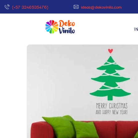
(+57 3246535476)
ideas@dekovinilo.com
I