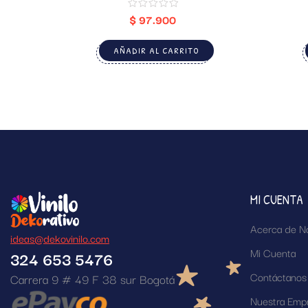
$
97.900
AÑADIR AL CARRITO
MI CUENTA
Acerca de N
ideas@dekovinilo.com
Mi Cuenta
324 653 5476
Contáctanos
Carrera 9 # 49 F 38 sur Bogotá
Nuestra Emp