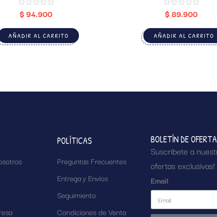
$
94.900
$
89.900
AÑADIR AL CARRITO
AÑADIR AL CARRITO
BOLETÍN DE OFERT
POLÍTICAS
Suscríbete a nuest
osotros
Preguntas Frecuentes
ofertas exclusivas!
Entrega y Envíos
Email
Seguimiento
resa
Condiciones de Venta