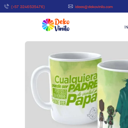
(+57 3246535476)
ideas@dekovinilo.com
I