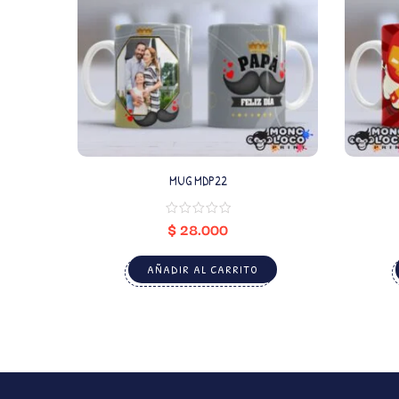
MUG MDP22
$
28.000
AÑADIR AL CARRITO