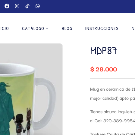
NICIO
CATÁLOGO
BLOG
INSTRUCCIONES
N
MDP87
$
28.000
Mug en cerámica de 11 
mejor calidad) apto par
Tienes alguna inquiet
al Cel: 320-389-9954 
Incluye Cajita de Cart