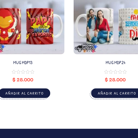
MUG MDP13
MUG MDP24
$
28.000
$
28.000
AÑADIR AL CARRITO
AÑADIR AL CARRITO