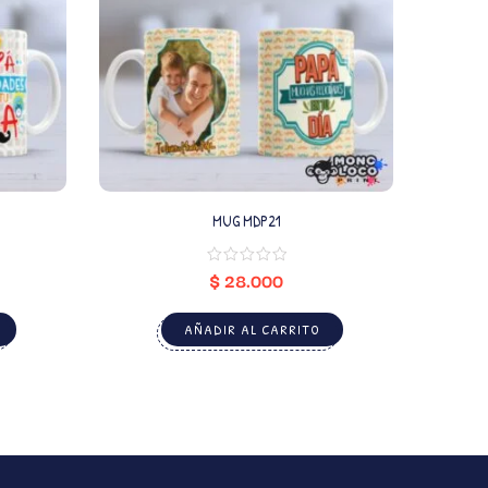
MUG MDP21
$
28.000
AÑADIR AL CARRITO