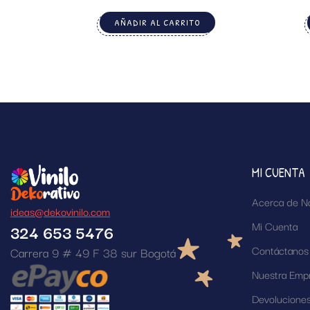
AÑADIR AL CARRITO
MI CUENTA
Acerca de N
ideas@dekovinilo.com
Mi Cuenta
324 653 5476
Contáctanos
Carrera 9 # 49 F 38 sur Bogotá
Nuestra Emp
Devolucione