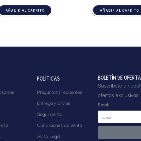
AÑADIR AL CARRITO
AÑADIR AL CARRITO
BOLETÍN DE OFERT
POLÍTICAS
Suscríbete a nuest
osotros
Preguntas Frecuentes
ofertas exclusivas!
Entrega y Envíos
Email
Seguimiento
resa
Condiciones de Venta
s
Aviso Legal