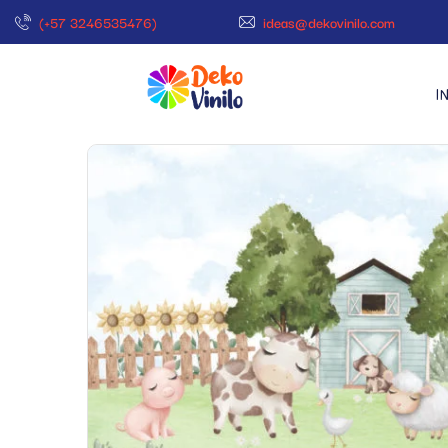
(+57 3246535476)
ideas@dekovinilo.com
I