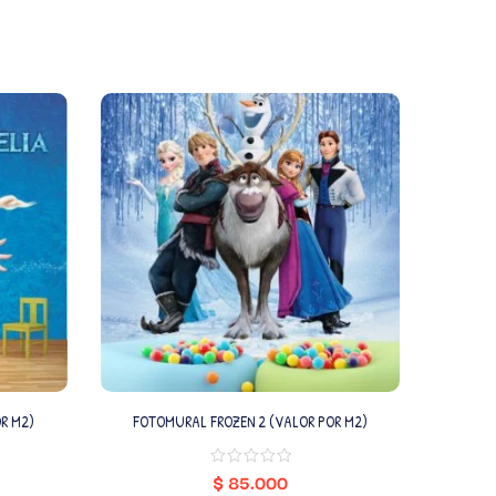
R M2)
FOTOMURAL FROZEN 2 (VALOR POR M2)
FOTO
$
85.000