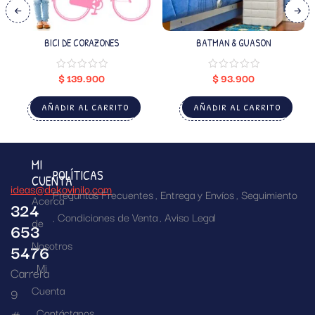
BICI DE CORAZONES
BATMAN & GUASON
$
139.900
$
93.900
AÑADIR AL CARRITO
AÑADIR AL CARRITO
MI
POLÍTICAS
CUENTA
ideas@dekovinilo.com
Preguntas Frecuentes
Entrega y Envíos
Seguimiento
Acerca
324
Condiciones de Venta
Aviso Legal
de
653
Nosotros
5476
Mi
Carrera
Cuenta
9
Contáctanos
#