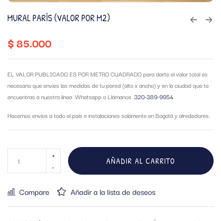
MURAL PARÍS (VALOR POR M2)
$
85.000
EL VALOR PUBLICADO ES POR METRO CUADRADO para darte el valor total es
necesario que envíes las medidas de tu pared (alto x ancho) y en la ciudad que te
encuentras a nuestra línea Whatsapp o Llámanos
320-389-9954
Hacemos envíos a todo el país e instalaciones solamente en Bogotá y alrededores.
AÑADIR AL CARRITO
Compare
Añadir a la lista de deseos