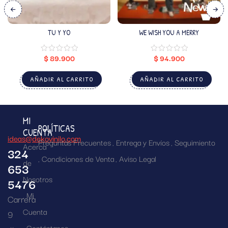
TU Y YO
WE WISH YOU A MERRY
$
89.900
$
94.900
AÑADIR AL CARRITO
AÑADIR AL CARRITO
MI
POLÍTICAS
CUENTA
ideas@dekovinilo.com
Preguntas Frecuentes
Entrega y Envíos
Seguimiento
Acerca
324
Condiciones de Venta
Aviso Legal
de
653
Nosotros
5476
Mi
Carrera
Cuenta
9
Contáctanos