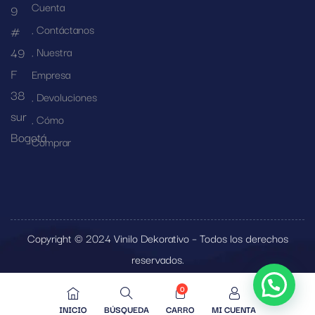
Cuenta
9
Contáctanos
#
49
Nuestra
F
Empresa
38
Devoluciones
sur
Cómo
Bogotá
Comprar
Copyright © 2024 Vinilo Dekorativo – Todos los derechos
reservados.
0
INICIO
BÚSQUEDA
CARRO
MI CUENTA